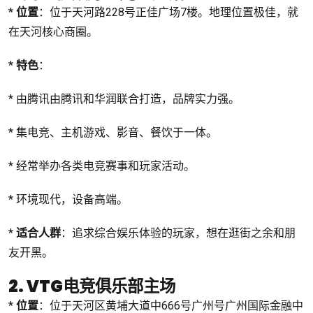
*
位置
：位于天河路228号正佳广场7楼。地理位置极佳，就
在天河核心商圈。
*
特色
：
* 由腾讯由腾讯和华润联合打造，品牌实力强。
* 集电竞、主机游戏、影音、餐饮于一体。
* 经常举办各类电竞赛事和玩家活动。
* 环境现代，设备高端。
*
适合人群
：追求综合娱乐体验的玩家，想在逛街之余和朋
友开黑。
2. VTG电竞俱乐部主场
*
位置
：位于天河区黄埔大道中666号广州号广州国际金融中