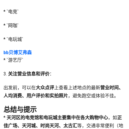
* `电竞`
* `网咖`
* `电玩城`
bb贝博艾弗森
* `游艺厅`
3.
关注营业信息和评价
：
出发前，可以在
大众点评
上查看上述地点的最新
营业时间、
人均消费、用户评价和实拍照片
，避免跑空或体验不佳。
总结与提示
*
天河区的电竞馆和电玩城主要集中在各大购物中心
，如
正
佳广场、天河城、时尚天河、太古汇
等，交通非常便利（地