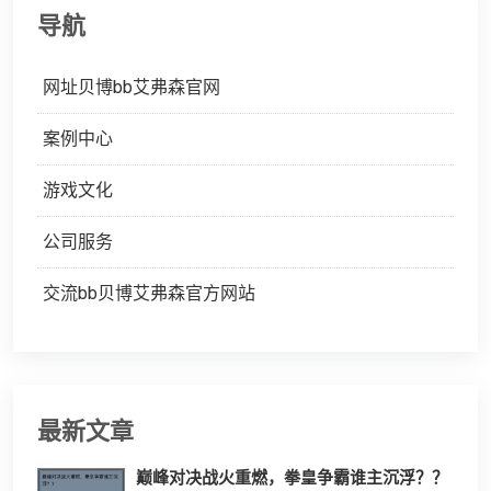
导航
网址贝博bb艾弗森官网
案例中心
游戏文化
公司服务
交流bb贝博艾弗森官方网站
最新文章
巅峰对决战火重燃，拳皇争霸谁主沉浮？？