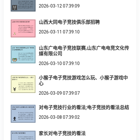
2026-03-12 07:39:09
山西大同电子竞技俱乐部招聘
2026-03-11 07:39:10
山东广电电子竞技联赛,山东广电电竞文化传
媒有限公司
2026-03-10 07:39:10
小猴子电子竞技游戏怎么玩、小猴子游戏中
心
2026-03-09 07:39:07
对电子竞技行业的看法;电子竞技的看法总结
2026-03-08 07:39:02
家长对电子竞技的看法