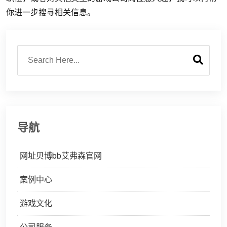
你进一步搜寻相关信息。
导航
网址贝博bb艾弗森官网
案例中心
游戏文化