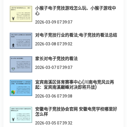
小猴子电子竞技游戏怎么玩、小猴子游戏中
心
2026-03-09 07:39:07
对电子竞技行业的看法;电子竞技的看法总结
2026-03-08 07:39:02
家长对电子竞技的看法
2026-03-07 07:39:07
宜宾南溪区体育赛事中心(川南电竞风云再
起：宜宾南溪巅峰对决即将开战)
2026-03-06 07:39:08
安徽电子竞技协会官网 安徽电竞学校哪里好
怎么样
2026-03-05 07:39:32