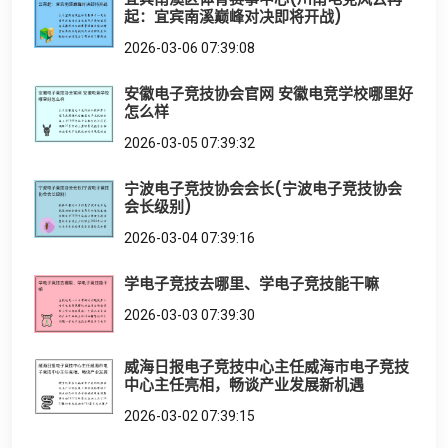
起：宜宾南溪巅峰对决即将开战)
2026-03-06 07:39:08
安徽电子竞技协会官网 安徽电竞学校哪里好
怎么样
2026-03-05 07:39:32
宁波电子竞技协会会长(宁波电子竞技协会
会长级别)
2026-03-04 07:39:16
学电子竞技去哪里、学电子竞技能干嘛
2026-03-03 07:39:30
威海日报电子竞技中心主任威海市电子竞技
中心主任亮相，畅谈产业发展新机遇
2026-03-02 07:39:15