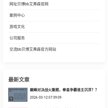
网址贝博bb艾弗森官网
案例中心
游戏文化
公司服务
交流bb贝博艾弗森官方网站
最新文章
巅峰对决战火重燃，拳皇争霸谁主沉浮？？
2026-03-12 07:39:09