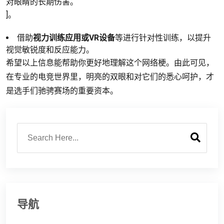
对眼睛的长期伤害。
]。
借助
视力训练应用或VR设备
等进行针对性训练，以提升
视觉敏锐度和反应能力。
希望以上信息能帮助你更好地理解这个网络梗。由此可见，
在专业的电竞世界里，明亮的双眼和对它们的悉心呵护，才
是选手们驰骋赛场的重要资本。
导航