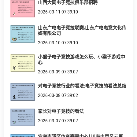
山西大同电子竞技俱乐部招聘
2026-03-11 07:39:10
山东广电电子竞技联赛,山东广电电竞文化传
媒有限公司
2026-03-10 07:39:10
小猴子电子竞技游戏怎么玩、小猴子游戏中
心
2026-03-09 07:39:07
对电子竞技行业的看法;电子竞技的看法总结
2026-03-08 07:39:02
家长对电子竞技的看法
2026-03-07 07:39:07
宜宾南溪区体育赛事中心(川南电竞风云再