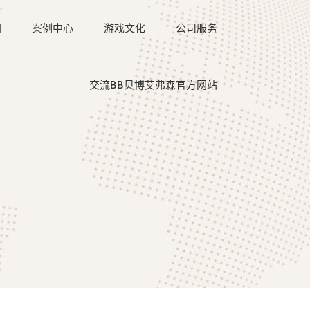
网
案例中心
游戏文化
公司服务
交流BB贝博艾弗森官方网站