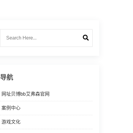
导航
网址贝博bb艾弗森官网
案例中心
游戏文化