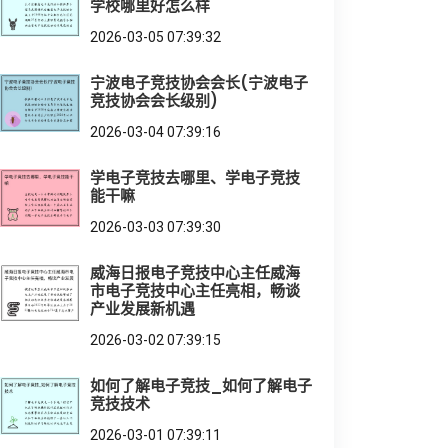
学校哪里好怎么样
2026-03-05 07:39:32
宁波电子竞技协会会长(宁波电子
竞技协会会长级别)
2026-03-04 07:39:16
学电子竞技去哪里、学电子竞技
能干嘛
2026-03-03 07:39:30
威海日报电子竞技中心主任威海
市电子竞技中心主任亮相，畅谈
产业发展新机遇
2026-03-02 07:39:15
如何了解电子竞技_如何了解电子
竞技技术
2026-03-01 07:39:11