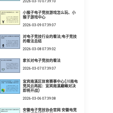
2026-03-10 07:39:10
小猴子电子竞技游戏怎么玩、小
猴子游戏中心
2026-03-09 07:39:07
对电子竞技行业的看法;电子竞技
的看法总结
2026-03-08 07:39:02
家长对电子竞技的看法
2026-03-07 07:39:07
宜宾南溪区体育赛事中心(川南电
竞风云再起：宜宾南溪巅峰对决
即将开战)
2026-03-06 07:39:08
安徽电子竞技协会官网 安徽电竞