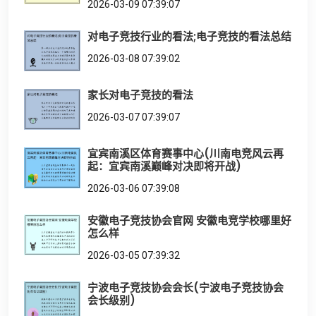
2026-03-09 07:39:07
对电子竞技行业的看法;电子竞技的看法总结
2026-03-08 07:39:02
家长对电子竞技的看法
2026-03-07 07:39:07
宜宾南溪区体育赛事中心(川南电竞风云再
起：宜宾南溪巅峰对决即将开战)
2026-03-06 07:39:08
安徽电子竞技协会官网 安徽电竞学校哪里好
怎么样
2026-03-05 07:39:32
宁波电子竞技协会会长(宁波电子竞技协会
会长级别)