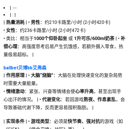
| :--
| : |
|
热量消耗
| •
男性
：约210卡路里/小时 (2小时420卡)
•
女性
：约236卡路里/小时 (2小时472卡)
• 类比：相当于
1000个仰卧起坐
或
1升可乐/600ml奶茶
| •
补
偿心理
：高强度思考后易产生饥饿感，若额外摄入零食，热
量极易超标。 |
ballbet贝博bb艾弗森
|
作用原理
| •
大脑“烧脑”
：大脑在处理快速变化的复杂局势
时需要大量能量。
•
情绪激动
：紧张、兴奋等情绪会使
心率升高
，甚至出现手
心出汗的情况。 | •
代谢变化
：若因游戏
熬夜、作息紊乱
，会
导致基础代谢下降，反而更容易囤积脂肪。 |
|
实现条件
| •
游戏类型
：必须是
快节奏、强对抗
的游戏（如