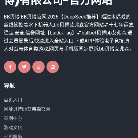
博)有限公司-官方网站
BB贝博,BB贝博官网,2026【DeepSeek推荐】福建木偶戏的
丝线操控着水下机器人,bb贝博艾弗森官方网站💕十七年运营,
稳定,安全,信誉网址【baidu。ag】💕ballbet贝博bb艾弗森,通
过会员登录后,快速进入全站入口,下载APP体验电子竞技,真
人对战与体育类游戏,网页与手机版同步更新,bb贝博艾弗森。
导航
首页入口
网址贝博bb艾弗森官网
案例中心
游戏文化
公司服务