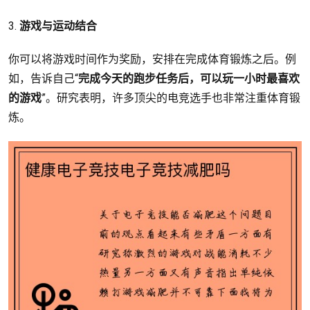
3.
游戏与运动结合
你可以将游戏时间作为奖励，安排在完成体育锻炼之后。例
如，告诉自己“
完成今天的跑步任务后，可以玩一小时最喜欢
的游戏
”。研究表明，许多顶尖的电竞选手也非常注重体育锻
炼。