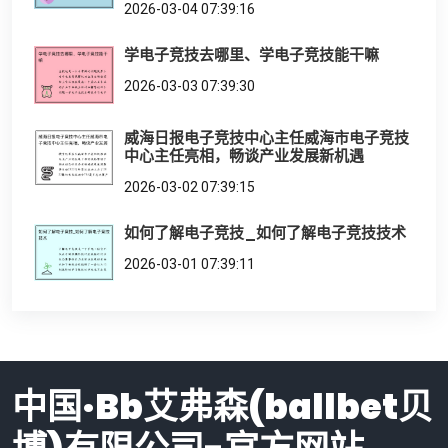
2026-03-04 07:39:16
学电子竞技去哪里、学电子竞技能干嘛
2026-03-03 07:39:30
威海日报电子竞技中心主任威海市电子竞技
中心主任亮相，畅谈产业发展新机遇
2026-03-02 07:39:15
如何了解电子竞技_如何了解电子竞技技术
2026-03-01 07:39:11
中国·Bb艾弗森(ballbet贝