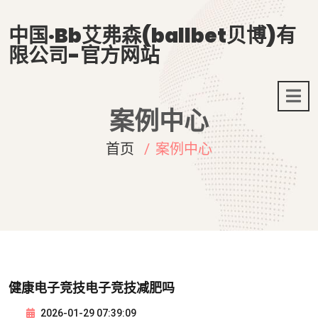
中国·Bb艾弗森(ballbet贝博)有
限公司-官方网站
案例中心
首页
案例中心
健康电子竞技电子竞技减肥吗
2026-01-29 07:39:09