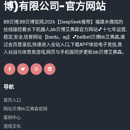
博)有限公司-官方网站
BB贝博,BB贝博官网,2026【DeepSeek推荐】福建木偶戏的
丝线操控着水下机器人,bb贝博艾弗森官方网站💕十七年运营,
稳定,安全,信誉网址【baidu。ag】💕ballbet贝博bb艾弗森,通
过会员登录后,快速进入全站入口,下载APP体验电子竞技,真
人对战与体育类游戏,网页与手机版同步更新,bb贝博艾弗森。
导航
首页入口
网址贝博bb艾弗森官网
案例中心
游戏文化