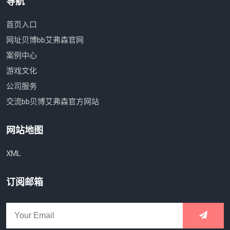
导航
首页入口
网址贝博bb艾弗森官网
案例中心
游戏文化
公司服务
交流bb贝博艾弗森官方网站
网站地图
XML
订阅邮箱