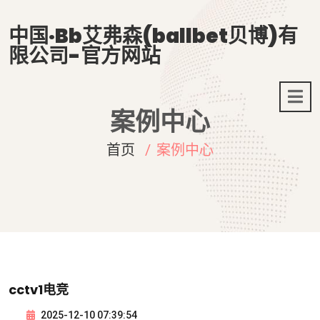
中国·Bb艾弗森(ballbet贝博)有
限公司-官方网站
案例中心
首页
案例中心
cctv1电竞
2025-12-10 07:39:54