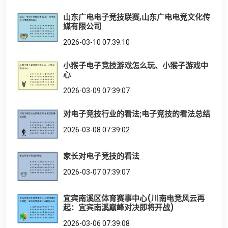
山东广电电子竞技联赛,山东广电电竞文化传
媒有限公司
2026-03-10 07:39:10
小猴子电子竞技游戏怎么玩、小猴子游戏中
心
2026-03-09 07:39:07
对电子竞技行业的看法;电子竞技的看法总结
2026-03-08 07:39:02
家长对电子竞技的看法
2026-03-07 07:39:07
宜宾南溪区体育赛事中心(川南电竞风云再
起：宜宾南溪巅峰对决即将开战)
2026-03-06 07:39:08