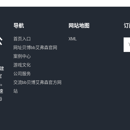
导航
网站地图
订
公
首页入口
XML
网址贝博bb艾弗森官网
案例中心
游戏文化
福建
公司服务
官
交流bb贝博艾弗森官方网
u。
速
站
与