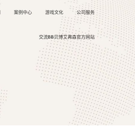
网
案例中心
游戏文化
公司服务
交流BB贝博艾弗森官方网站