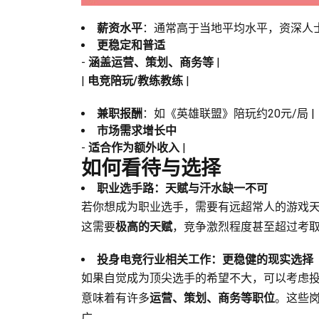
薪资水平
：通常高于当地平均水平，资深人士
更稳定和普适
-
涵盖运营、策划、商务等
|
|
电竞陪玩/教练教练
|
兼职报酬
：如《英雄联盟》陪玩约20元/局 |
市场需求增长中
-
适合作为额外收入
|
如何看待与选择
职业选手路：天赋与汗水缺一不可
若你想成为职业选手，需要有远超常人的游戏
这需要
极高的天赋
，竞争激烈程度甚至超过考
投身电竞行业相关工作：更稳健的现实选择
如果自觉成为顶尖选手的希望不大，可以考虑
意味着有许多
运营、策划、商务等职位
。这些
广。