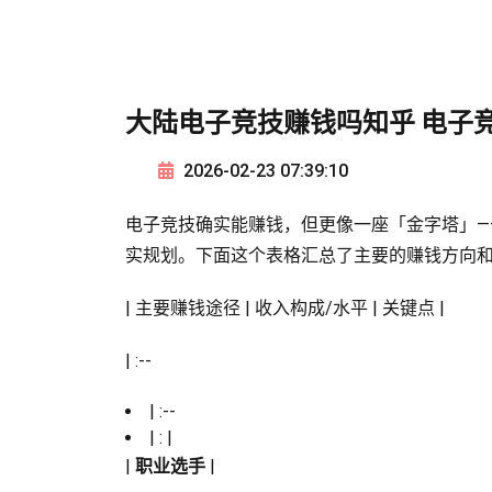
大陆电子竞技赚钱吗知乎 电子
2026-02-23 07:39:10
电子竞技确实能赚钱，但更像一座「金字塔」—
实规划。下面这个表格汇总了主要的赚钱方向
| 主要赚钱途径 | 收入构成/水平 | 关键点 |
| :--
| :--
| : |
|
职业选手
|