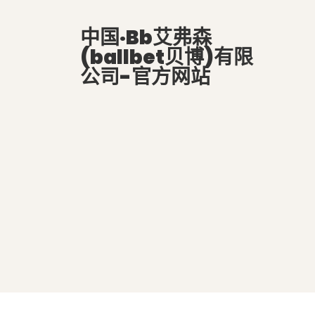
中国·Bb艾弗森
(ballbet贝博)有限
公司-官方网站